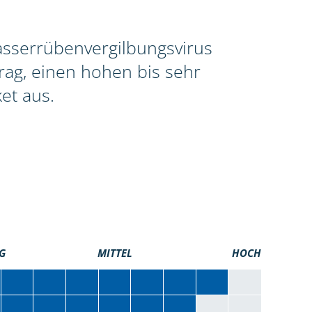
asserrübenvergilbungsvirus
rag, einen hohen bis sehr
et aus.
G
MITTEL
HOCH