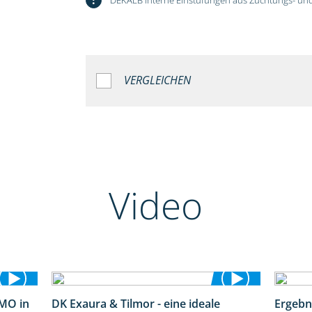
VERGLEICHEN
Video
MO in
DK Exaura & Tilmor - eine ideale
Ergebn
2:37
2:30