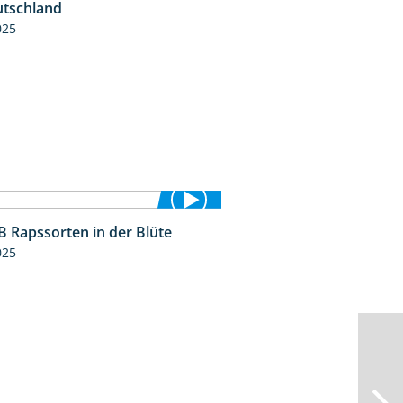
tschland
025
 Rapssorten in der Blüte
3:18
025