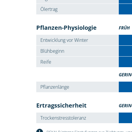
Ölertrag
Pflanzen-Physiologie
FRÜH
Entwicklung vor Winter
Blühbeginn
Reife
GERIN
Pflanzenlänge
Ertragssicherheit
GERIN
Trockenstresstoleranz
!
DEKALB interne Einstufungen aus Züchtungs- und