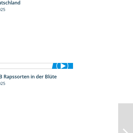
tschland
025
 Rapssorten in der Blüte
3:18
025