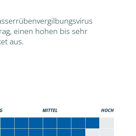
asserrübenvergilbungsvirus
rag, einen hohen bis sehr
et aus.
G
MITTEL
HOCH