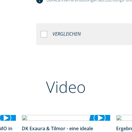
VERGLEICHEN
Video
MO in
DK Exaura & Tilmor - eine ideale
Ergebn
2:37
2:30