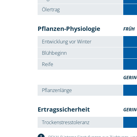
Ölertrag
Pflanzen-Physiologie
FRÜH
Entwicklung vor Winter
Blühbeginn
Reife
GERIN
Pflanzenlänge
Ertragssicherheit
GERIN
Trockenstresstoleranz
!
DEKALB interne Einstufungen aus Züchtungs- und