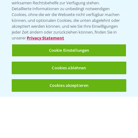
wirksamen Rechtsbehelfe zur Verfügung stehen.
App Übersicht
Detaillierte Informationen zu unbedingt notwendigen
Cookies, ohne die wir die Webseite nicht verfügbar machen
können, und optionalen Cookies, die unten abgelehnt oder
akzeptiert werden können, und wie Sie Ihre Einwilligungen
jeder Zeit ändern oder zurückziehen können, finden Sie in
unserer
Privacy Statement
Cookie Einstellungen
Bayer Links
Cookies ablehnen
Bayer Global
Cookies akzeptieren
Öffnen
Bayer CropScience World
Bis zu 4 Produkte vergleichen:
(noch 4)
Bayer Karriere
Bayer CropScience Austria
Bayer CropScience Schweiz
Presse
Vegetables Deutschland