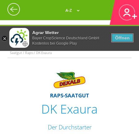
A-Z
Agrar Wetter
Öffnen
Bayer CropScience Deutschland GmbH
Kostenlos bei Google Play
Saatgut / Raps / DK Exaura
RAPS-SAATGUT
DK Exaura
Der Durchstarter