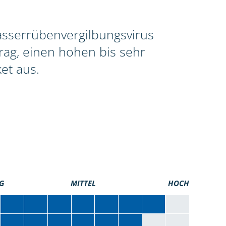
asserrübenvergilbungsvirus
rag, einen hohen bis sehr
et aus.
G
MITTEL
HOCH