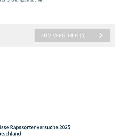
ZUM VERGLEICH
(0)
isse Rapssortenversuche 2025
4:08
tschland