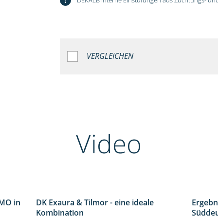
VERGLEICHEN
Video
MO in
DK Exaura & Tilmor - eine ideale
Ergebn
2:37
2:30
Kombination
Süddeu