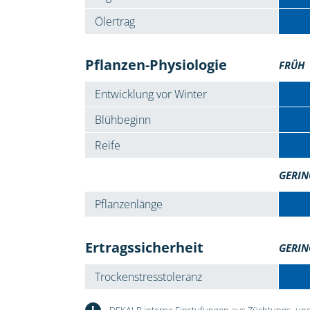
Ölertrag
Pflanzen-Physiologie
FRÜH
Entwicklung vor Winter
Blühbeginn
Reife
GERIN
Pflanzenlänge
Ertragssicherheit
GERIN
Trockenstresstoleranz
!
DEKALB interne Einstufungen aus Züchtungs- und