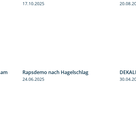
17.10.2025
20.08.2
 am
Rapsdemo nach Hagelschlag
DEKALB
9:06
7:17
24.06.2025
30.04.2