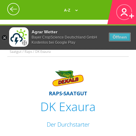
A-Z
Agrar Wetter
Öffnen
Bayer CropScience Deutschland GmbH
Kostenlos bei Google Play
Saatgut / Raps / DK Exaura
RAPS-SAATGUT
DK Exaura
Der Durchstarter