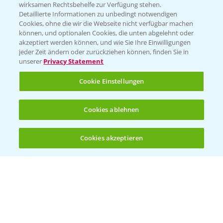
wirksamen Rechtsbehelfe zur Verfügung stehen.
App Übersicht
Detaillierte Informationen zu unbedingt notwendigen
Cookies, ohne die wir die Webseite nicht verfügbar machen
können, und optionalen Cookies, die unten abgelehnt oder
akzeptiert werden können, und wie Sie Ihre Einwilligungen
jeder Zeit ändern oder zurückziehen können, finden Sie in
unserer
Privacy Statement
Cookie Einstellungen
Bayer Links
Cookies ablehnen
Bayer Global
Cookies akzeptieren
Öffnen
Bayer CropScience World
Bis zu 4 Produkte vergleichen:
(noch 4)
Bayer Karriere
Bayer CropScience Austria
Bayer CropScience Schweiz
Presse
Vegetables Deutschland