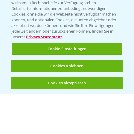
wirksamen Rechtsbehelfe zur Verfügung stehen.
App Übersicht
Detaillierte Informationen zu unbedingt notwendigen
Cookies, ohne die wir die Webseite nicht verfügbar machen
können, und optionalen Cookies, die unten abgelehnt oder
akzeptiert werden können, und wie Sie Ihre Einwilligungen
jeder Zeit ändern oder zurückziehen können, finden Sie in
unserer
Privacy Statement
Cookie Einstellungen
Bayer Links
Cookies ablehnen
Bayer Global
Cookies akzeptieren
Öffnen
Bayer CropScience World
Bis zu 4 Produkte vergleichen:
(noch 4)
Bayer Karriere
Bayer CropScience Austria
Bayer CropScience Schweiz
Presse
Vegetables Deutschland