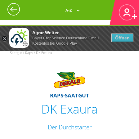
A-Z
Agrar Wetter
Öffnen
Bayer CropScience Deutschland GmbH
Kostenlos bei Google Play
Saatgut / Raps / DK Exaura
RAPS-SAATGUT
DK Exaura
Der Durchstarter