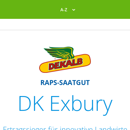
A-Z
RAPS-SAATGUT
DK Exbury
Ertragssieger für innovative Landwirte