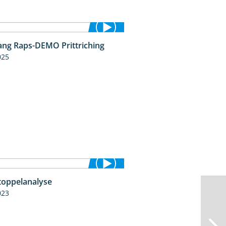
ng Raps-DEMO Prittriching
5:34
025
toppelanalyse
3:56
023