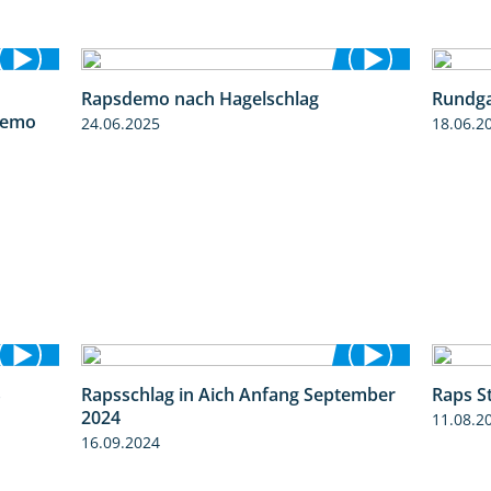
Rapsdemo nach Hagelschlag
Rundga
6:03
7:17
demo
24.06.2025
18.06.2
S
Rapsschlag in Aich Anfang September
Raps S
3:45
1:50
2024
11.08.2
16.09.2024