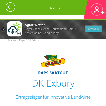
A-Z
Agrar Wetter
Öffnen
Bayer CropScience Deutschland GmbH
Kostenlos bei Google Play
Saatgut / Raps / DK Exbury
RAPS-SAATGUT
DK Exbury
Ertragssieger für innovative Landwirte