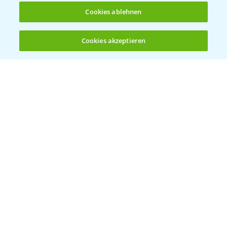
Cookies ablehnen
Bayer Global
Cookies akzeptieren
Öffnen
Bayer CropScience World
Bis zu 4 Produkte vergleichen:
(noch 4)
Bayer Karriere
Bayer CropScience Austria
Bayer CropScience Schweiz
Presse
Vegetables Deutschland
Infos
LINKS
Apps
Wetter Aktuell