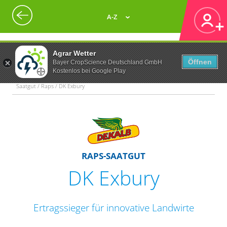
A-Z
Agrar Wetter
Öffnen
Bayer CropScience Deutschland GmbH
Kostenlos bei Google Play
Saatgut / Raps / DK Exbury
RAPS-SAATGUT
DK Exbury
Ertragssieger für innovative Landwirte