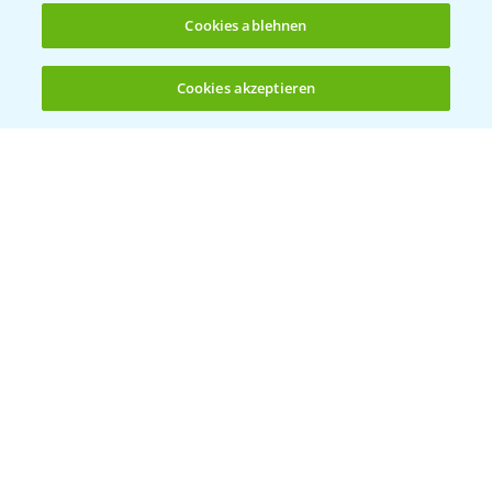
Cookies ablehnen
Bayer Global
Cookies akzeptieren
Öffnen
Bayer CropScience World
Bis zu 4 Produkte vergleichen:
(noch 4)
Bayer Karriere
Bayer CropScience Austria
Bayer CropScience Schweiz
Presse
Vegetables Deutschland
Infos
LINKS
Apps
Wetter Aktuell