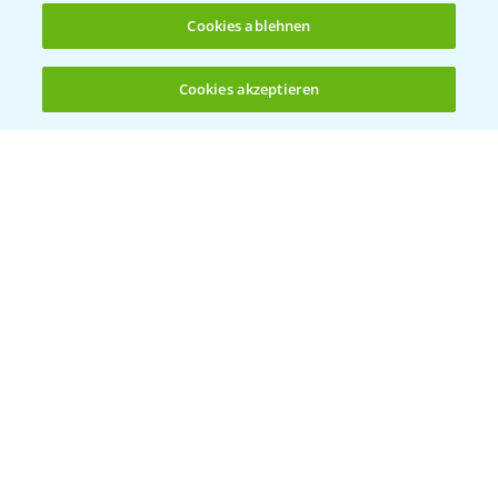
Cookies ablehnen
Bayer Global
Cookies akzeptieren
Öffnen
Bayer CropScience World
Bis zu 4 Produkte vergleichen:
(noch 4)
Bayer Karriere
Bayer CropScience Austria
Bayer CropScience Schweiz
Presse
Vegetables Deutschland
Infos
LINKS
Apps
Wetter Aktuell