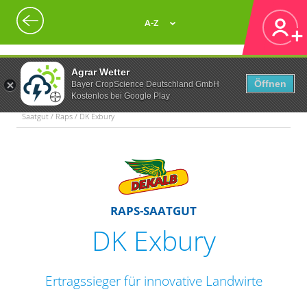
A-Z
Agrar Wetter
Öffnen
Bayer CropScience Deutschland GmbH
Kostenlos bei Google Play
Saatgut / Raps / DK Exbury
RAPS-SAATGUT
DK Exbury
Ertragssieger für innovative Landwirte