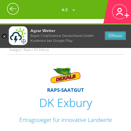
A-Z
Agrar Wetter
Öffnen
Bayer CropScience Deutschland GmbH
Kostenlos bei Google Play
Saatgut / Raps / DK Exbury
RAPS-SAATGUT
DK Exbury
Ertragssieger für innovative Landwirte