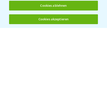
Cookies ablehnen
Bayer Global
Cookies akzeptieren
Öffnen
Bayer CropScience World
Bis zu 4 Produkte vergleichen:
(noch 4)
Bayer Karriere
Bayer CropScience Austria
Bayer CropScience Schweiz
Presse
Vegetables Deutschland
Infos
LINKS
Apps
Wetter Aktuell