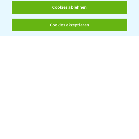
Cookies ablehnen
Bayer Global
Cookies akzeptieren
Öffnen
Bayer CropScience World
Bis zu 4 Produkte vergleichen:
(noch 4)
Bayer Karriere
Bayer CropScience Austria
Bayer CropScience Schweiz
Presse
Vegetables Deutschland
Infos
LINKS
Apps
Wetter Aktuell