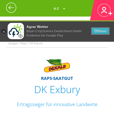
A-Z
Agrar Wetter
Öffnen
Bayer CropScience Deutschland GmbH
Kostenlos bei Google Play
Saatgut / Raps / DK Exbury
RAPS-SAATGUT
DK Exbury
Ertragssieger für innovative Landwirte