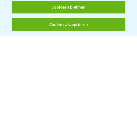
Cookies ablehnen
Bayer Global
Cookies akzeptieren
Öffnen
Bayer CropScience World
Bis zu 4 Produkte vergleichen:
(noch 4)
Bayer Karriere
Bayer CropScience Austria
Bayer CropScience Schweiz
Presse
Vegetables Deutschland
Infos
LINKS
Apps
Wetter Aktuell