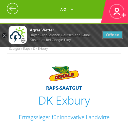
A-Z
Agrar Wetter
Öffnen
Bayer CropScience Deutschland GmbH
Kostenlos bei Google Play
Saatgut / Raps / DK Exbury
RAPS-SAATGUT
DK Exbury
Ertragssieger für innovative Landwirte