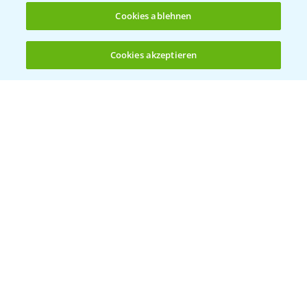
Cookies ablehnen
Bayer Global
Cookies akzeptieren
Öffnen
Bayer CropScience World
Bis zu 4 Produkte vergleichen:
(noch 4)
Bayer Karriere
Bayer CropScience Austria
Bayer CropScience Schweiz
Presse
Vegetables Deutschland
Infos
LINKS
Apps
Wetter Aktuell