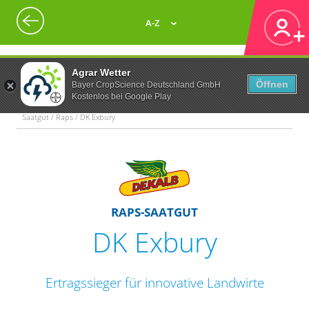
A-Z
Agrar Wetter
Öffnen
Bayer CropScience Deutschland GmbH
Kostenlos bei Google Play
Saatgut / Raps / DK Exbury
RAPS-SAATGUT
DK Exbury
Ertragssieger für innovative Landwirte