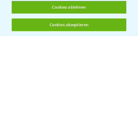
Cookies ablehnen
Bayer Global
Cookies akzeptieren
Öffnen
Bayer CropScience World
Bis zu 4 Produkte vergleichen:
(noch 4)
Bayer Karriere
Bayer CropScience Austria
Bayer CropScience Schweiz
Presse
Vegetables Deutschland
Infos
LINKS
Apps
Wetter Aktuell