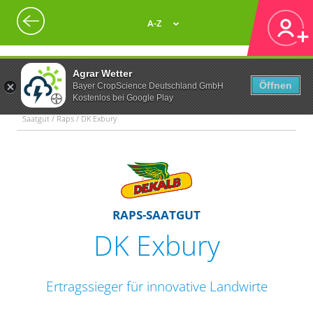
A-Z
Agrar Wetter
Öffnen
Bayer CropScience Deutschland GmbH
Kostenlos bei Google Play
Saatgut / Raps / DK Exbury
RAPS-SAATGUT
DK Exbury
Ertragssieger für innovative Landwirte