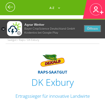
A-Z
Agrar Wetter
Öffnen
Bayer CropScience Deutschland GmbH
Kostenlos bei Google Play
Saatgut / Raps / DK Exbury
RAPS-SAATGUT
DK Exbury
Ertragssieger für innovative Landwirte