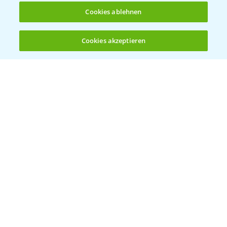
Cookies ablehnen
Bayer Global
Cookies akzeptieren
Öffnen
Bayer CropScience World
Bis zu 4 Produkte vergleichen:
(noch 4)
Bayer Karriere
Bayer CropScience Austria
Bayer CropScience Schweiz
Presse
Vegetables Deutschland
Infos
LINKS
Apps
Wetter Aktuell