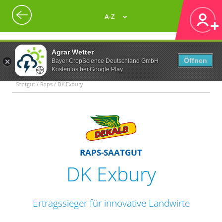
A-Z
Agrar Wetter
Öffnen
Bayer CropScience Deutschland GmbH
Kostenlos bei Google Play
Saatgut / Raps / DK Exbury
RAPS-SAATGUT
DK Exbury
Ertragssieger für innovative Landwirte