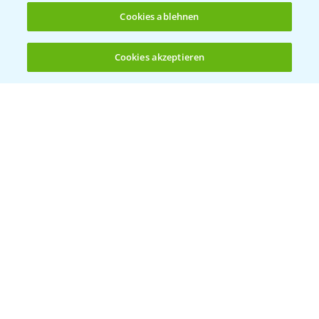
Cookies ablehnen
Bayer Global
Cookies akzeptieren
Öffnen
Bayer CropScience World
Bis zu 4 Produkte vergleichen:
(noch 4)
Bayer Karriere
Bayer CropScience Austria
Bayer CropScience Schweiz
Presse
Vegetables Deutschland
Infos
LINKS
Apps
Wetter Aktuell