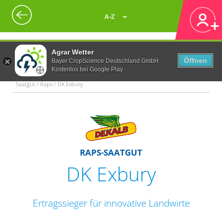
A-Z
Agrar Wetter
Öffnen
Bayer CropScience Deutschland GmbH
Kostenlos bei Google Play
Saatgut / Raps / DK Exbury
RAPS-SAATGUT
DK Exbury
Ertragssieger für innovative Landwirte