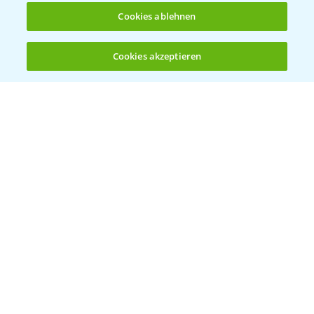
Cookies ablehnen
Bayer Global
Cookies akzeptieren
Öffnen
Bayer CropScience World
Bis zu 4 Produkte vergleichen:
(noch 4)
Bayer Karriere
Bayer CropScience Austria
Bayer CropScience Schweiz
Presse
Vegetables Deutschland
Infos
LINKS
Apps
Wetter Aktuell