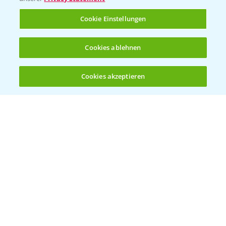
Rundgang Raps-DEMO Prittriching
5:34
Cookie Einstellungen
18.06.2025
Cookies ablehnen
Cookies akzeptieren
Öffnen
Bis zu 4 Produkte vergleichen:
(noch 4)
DEKALB Rapssorten in der Blüte
3:18
30.04.2025