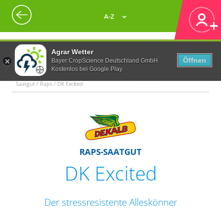
A-Z
Agrar Wetter
Öffnen
Bayer CropScience Deutschland GmbH
Kostenlos bei Google Play
Saatgut / Raps / DK Excited
RAPS-SAATGUT
DK Excited
Der stressresistente Alleskönner