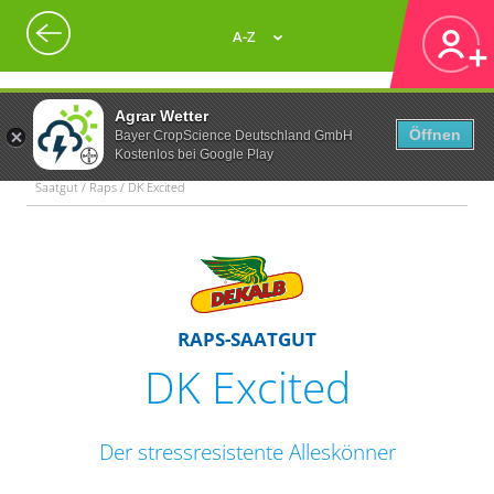
A-Z
Agrar Wetter
Öffnen
Bayer CropScience Deutschland GmbH
Kostenlos bei Google Play
Saatgut / Raps / DK Excited
RAPS-SAATGUT
DK Excited
Der stressresistente Alleskönner