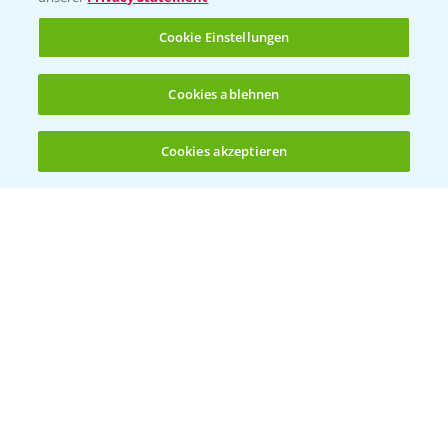
Rundgang Raps-DEMO Prittriching
Cookie Einstellungen
5:34
18.06.2025
Cookies ablehnen
Cookies akzeptieren
Öffnen
Bis zu 4 Produkte vergleichen:
(noch 4)
DEKALB Rapssorten in der Blüte
3:18
30.04.2025