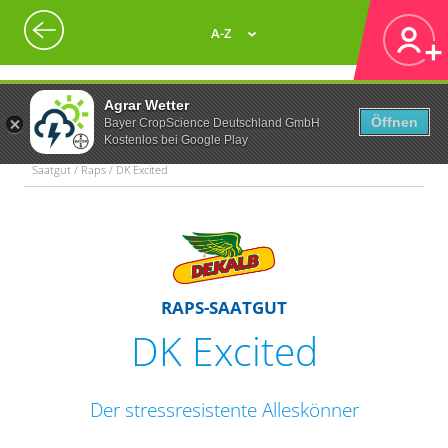
A-Z
Agrar Wetter
Öffnen
Bayer CropScience Deutschland GmbH
Kostenlos bei Google Play
Saatgut / Raps / DK Excited
RAPS-SAATGUT
DK Excited
Der stressresistente Alleskönner