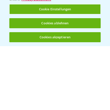
Rundgang Raps-DEMO Prittriching
5:34
Cookie Einstellungen
18.06.2025
Cookies ablehnen
Cookies akzeptieren
Öffnen
Bis zu 4 Produkte vergleichen:
(noch 4)
DEKALB Rapssorten in der Blüte
3:18
30.04.2025