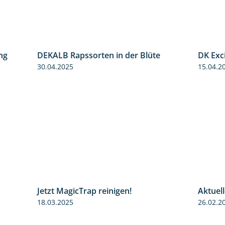
ng
DEKALB Rapssorten in der Blüte
DK Exc
5:34
3:18
30.04.2025
15.04.2
S
Jetzt MagicTrap reinigen!
Aktuel
3:45
1:55
18.03.2025
26.02.2