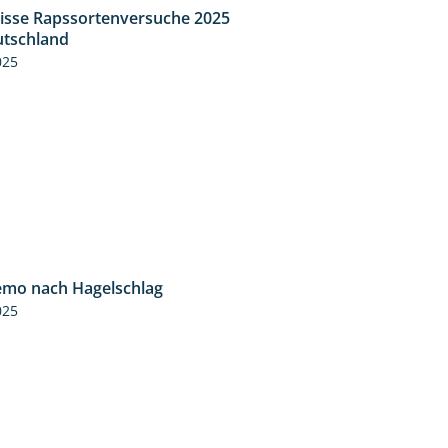
isse Rapssortenversuche 2025
4:08
tschland
025
mo nach Hagelschlag
7:17
025