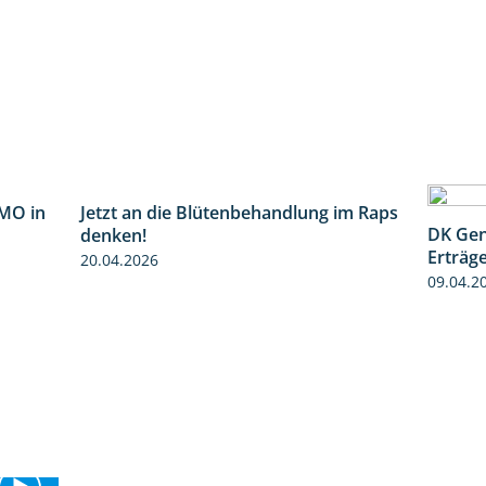
Jetzt an die Blütenbehandlung im Raps
1:13
MO in
DK Gen
denken!
2:37
Erträg
20.04.2026
09.04.2