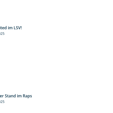
ited im LSV!
2:07
025
ler Stand im Raps
2:32
025