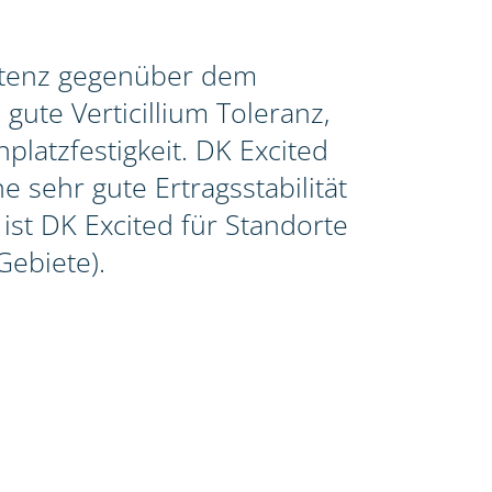
istenz gegenüber dem
gute Verticillium Toleranz,
latzfestigkeit. DK Excited
e sehr gute Ertragsstabilität
st DK Excited für Standorte
Gebiete).