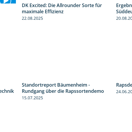
DK Excited: Die Allrounder Sorte für
Ergebn
2:18
maximale Effizienz
Süddeu
0:55
22.08.2025
20.08.2
Rapsde
2:05
Standortreport Bäumenheim -
technik
24.06.2
6:03
Rundgang über die Rapssortendemo
15.07.2025