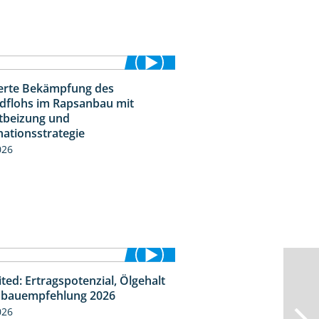
ierte Bekämpfung des
2:31
dflohs im Rapsanbau mit
tbeizung und
ationsstrategie
026
ted: Ertragspotenzial, Ölgehalt
1:46
bauempfehlung 2026
026