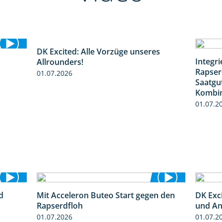
DK Excited: Alle Vorzüge unseres
6:00
Integr
Allrounders!
0:50
Rapser
01.07.2026
Saatgu
Kombin
01.07.2
d
Mit Acceleron Buteo Start gegen den
DK Exci
2:41
2:01
Rapserdfloh
und An
01.07.2026
01.07.2