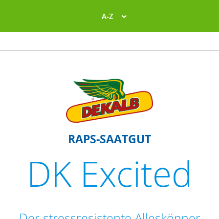
A-Z
RAPS-SAATGUT
DK Excited
Der stressresistente Alleskönner