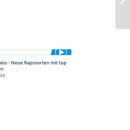
ios - Neue Rapssorten mit top
1:56
en
026