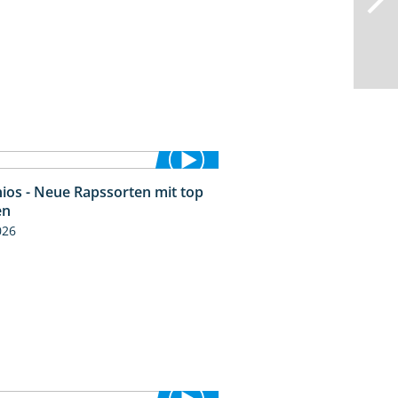
ios - Neue Rapssorten mit top
1:56
en
026