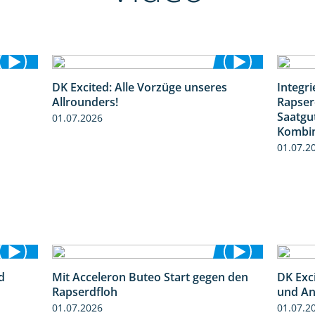
DK Excited: Alle Vorzüge unseres
Integr
0:50
6:00
Allrounders!
Rapser
Saatgu
01.07.2026
Kombin
01.07.2
d
Mit Acceleron Buteo Start gegen den
DK Exci
2:41
2:01
Rapserdfloh
und An
01.07.2026
01.07.2