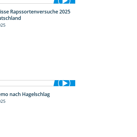
isse Rapssortenversuche 2025
4:08
tschland
025
mo nach Hagelschlag
7:17
025