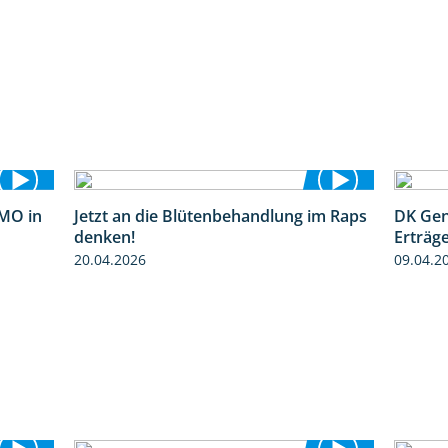
MO in
Jetzt an die Blütenbehandlung im Raps
DK Gen
2:37
1:13
denken!
Erträg
20.04.2026
09.04.2