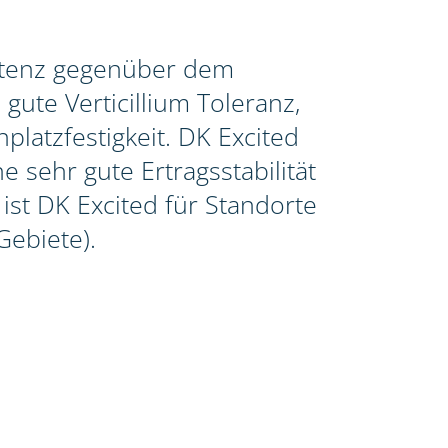
istenz gegenüber dem
gute Verticillium Toleranz,
latzfestigkeit. DK Excited
e sehr gute Ertragsstabilität
st DK Excited für Standorte
Gebiete).