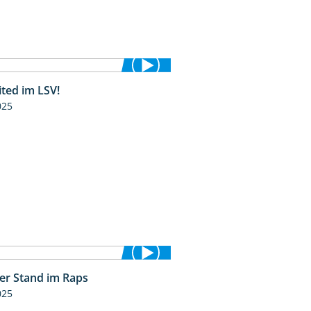
ited im LSV!
2:07
025
ler Stand im Raps
2:32
025