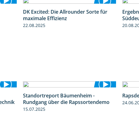
DK Excited: Die Allrounder Sorte für
Ergebn
0:55
2:18
maximale Effizienz
Süddeu
22.08.2025
20.08.2
Standortreport Bäumenheim -
Rapsde
2:05
6:03
technik
Rundgang über die Rapssortendemo
24.06.2
15.07.2025