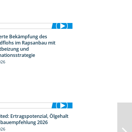
ierte Bekämpfung des
2:31
dflohs im Rapsanbau mit
tbeizung und
ationsstrategie
026
ted: Ertragspotenzial, Ölgehalt
1:46
bauempfehlung 2026
026