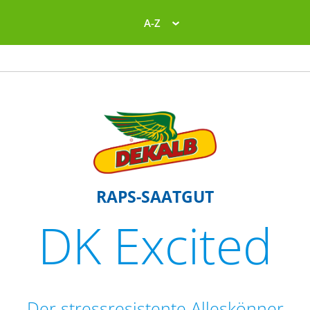
A-Z
RAPS-SAATGUT
DK Excited
Der stressresistente Alleskönner