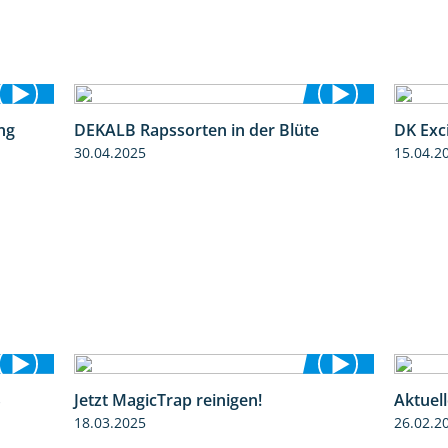
ng
DEKALB Rapssorten in der Blüte
DK Exc
5:34
3:18
30.04.2025
15.04.2
S
Jetzt MagicTrap reinigen!
Aktuel
3:45
1:55
18.03.2025
26.02.2