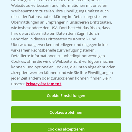
Website zu verbessern und Informationen mit unseren
Werbepartnern zu teilen. Ihre Einwilligung umfasst auch
die in der Datenschutzerklärung im Detail dargestellten
Übermittlungen an Empfänger in unsicheren Drittstaaten,
wie insbesondere den USA. Dort besteht das Risiko, dass
Rundgang über die Raps DEMOS
3:45
Ihre derart übermittelten Daten dem Zugriff durch
24.03.2025
Behörden in diesen Drittstaaten zu Kontroll- und
Überwachungszwecken unterliegen und dagegen keine
wirksamen Rechtsbehelfe zur Verfügung stehen.
Detaillierte Informationen zu unbedingt notwendigen
Cookies, ohne die wir die Webseite nicht verfügbar machen
können, und optionalen Cookies, die unten abgelehnt oder
akzeptiert werden können, und wie Sie Ihre Einwilligungen
jeder Zeit ändern oder zurückziehen können, finden Sie in
unserer
Privacy Statement
Cookie Einstellungen
Raps Stoppelanalyse
3:56
Cookies ablehnen
11.08.2023
Cookies akzeptieren