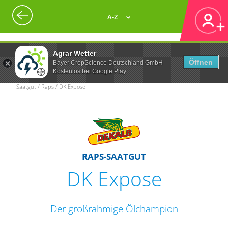
A-Z
Agrar Wetter
Öffnen
Bayer CropScience Deutschland GmbH
Kostenlos bei Google Play
Saatgut / Raps / DK Expose
RAPS-SAATGUT
DK Expose
Der großrahmige Ölchampion