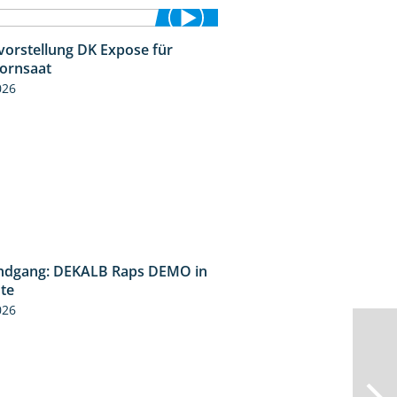
vorstellung DK Expose für
1:35
kornsaat
026
ndgang: DEKALB Raps DEMO in
2:37
üte
026