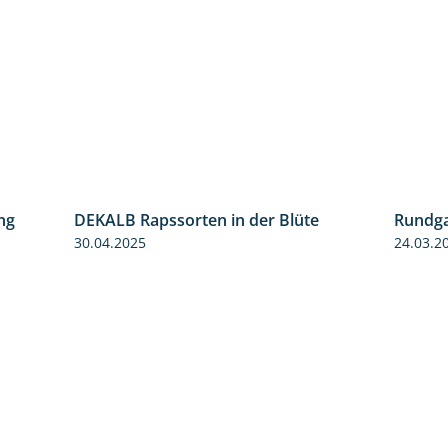
ng
DEKALB Rapssorten in der Blüte
Rundga
5:34
3:18
30.04.2025
24.03.2