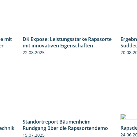
e mit
DK Expose: Leistungsstarke Rapssorte
Ergebn
1:31
2:28
en
mit innovativen Eigenschaften
Süddeu
22.08.2025
20.08.2
Standortreport Bäumenheim -
2:05
6:03
Rapsde
technik
Rundgang über die Rapssortendemo
24.06.2
15.07.2025