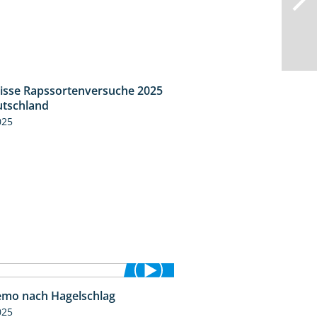
isse Rapssortenversuche 2025
4:08
tschland
025
mo nach Hagelschlag
7:17
025