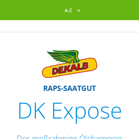
A-Z
RAPS-SAATGUT
DK Expose
Der großrahmige Ölchampion