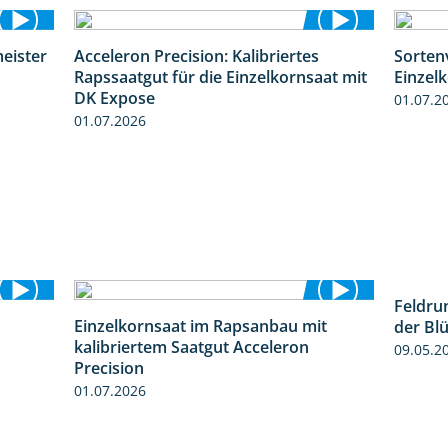
eister
Acceleron Precision: Kalibriertes
Sorten
0:56
2:03
Rapssaatgut für die Einzelkornsaat mit
Einzel
DK Expose
01.07.2
01.07.2026
Feldru
Einzelkornsaat im Rapsanbau mit
der Bl
2:09
1:46
kalibriertem Saatgut Acceleron
09.05.2
Precision
01.07.2026