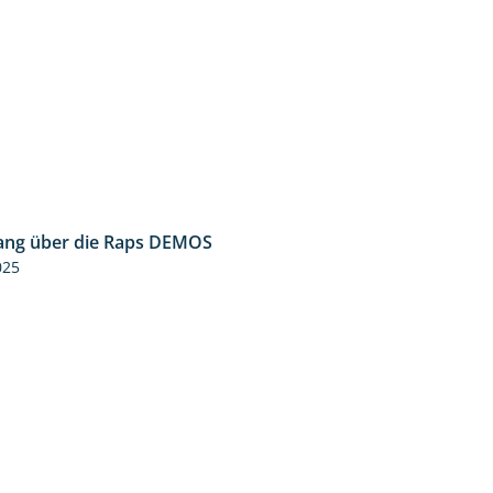
ng über die Raps DEMOS
3:45
025