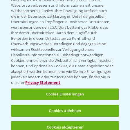
Website zu verbessern und Informationen mit unseren
Werbepartnern zu teilen. Ihre Einwilligung umfasst auch
die in der Datenschutzerklärung im Detail dargestellten
Übermittlungen an Empfänger in unsicheren Drittstaaten,
wie insbesondere den USA. Dort besteht das Risiko, dass
Rundgang über die Raps DEMOS
3:45
Ihre derart übermittelten Daten dem Zugriff durch
24.03.2025
Behörden in diesen Drittstaaten zu Kontroll- und
Überwachungszwecken unterliegen und dagegen keine
wirksamen Rechtsbehelfe zur Verfügung stehen.
Detaillierte Informationen zu unbedingt notwendigen
Cookies, ohne die wir die Webseite nicht verfügbar machen
können, und optionalen Cookies, die unten abgelehnt oder
akzeptiert werden können, und wie Sie Ihre Einwilligungen
jeder Zeit ändern oder zurückziehen können, finden Sie in
unserer
Privacy Statement
Cookie Einstellungen
Raps Stoppelanalyse
3:56
11.08.2023
Cookies ablehnen
Cookies akzeptieren