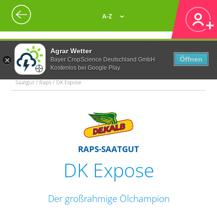
A-Z
Agrar Wetter
Öffnen
Bayer CropScience Deutschland GmbH
Kostenlos bei Google Play
Saatgut / Raps / DK Expose
RAPS-SAATGUT
DK Expose
Der großrahmige Ölchampion