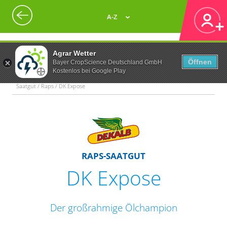
A-Z
Agrar Wetter
Öffnen
Bayer CropScience Deutschland GmbH
Kostenlos bei Google Play
Saatgut / Raps / DK Expose
RAPS-SAATGUT
DK Expose
Der großrahmige Ölchampion