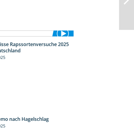
isse Rapssortenversuche 2025
4:08
tschland
025
mo nach Hagelschlag
7:17
025