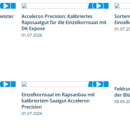
eister
Acceleron Precision: Kalibriertes
Sorten
0:56
2:03
Rapssaatgut für die Einzelkornsaat mit
Einzel
DK Expose
01.07.2
01.07.2026
Feldru
Einzelkornsaat im Rapsanbau mit
der Bl
2:09
1:46
kalibriertem Saatgut Acceleron
09.05.2
Precision
01.07.2026