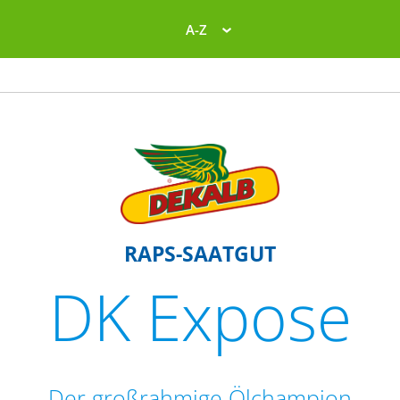
A-Z
RAPS-SAATGUT
DK Expose
Der großrahmige Ölchampion