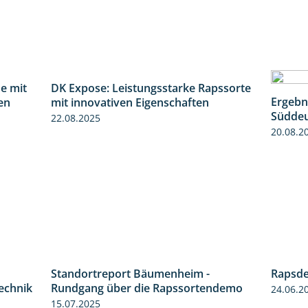
e mit
DK Expose: Leistungsstarke Rapssorte
1:31
2:28
Ergebn
en
mit innovativen Eigenschaften
Süddeu
22.08.2025
20.08.2
Standortreport Bäumenheim -
Rapsde
6:03
Rundgang über die Rapssortendemo
24.06.2
2:05
technik
15.07.2025