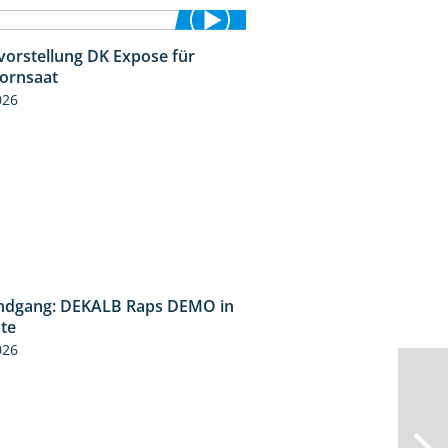
vorstellung DK Expose für
1:35
kornsaat
026
ndgang: DEKALB Raps DEMO in
2:37
üte
026