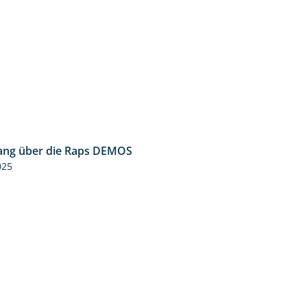
ng über die Raps DEMOS
3:45
025