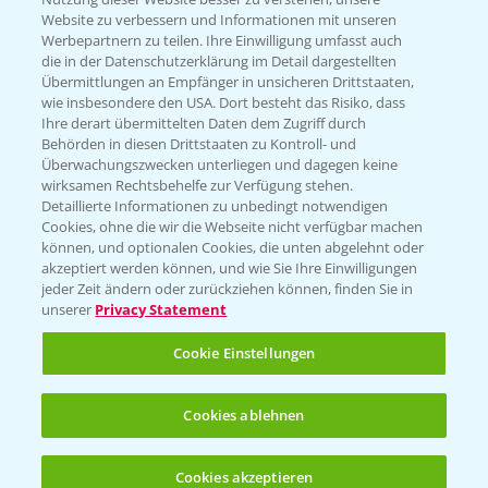
Website zu verbessern und Informationen mit unseren
Werbepartnern zu teilen. Ihre Einwilligung umfasst auch
die in der Datenschutzerklärung im Detail dargestellten
Übermittlungen an Empfänger in unsicheren Drittstaaten,
wie insbesondere den USA. Dort besteht das Risiko, dass
Rundgang über die Raps DEMOS
3:45
Ihre derart übermittelten Daten dem Zugriff durch
24.03.2025
Behörden in diesen Drittstaaten zu Kontroll- und
Überwachungszwecken unterliegen und dagegen keine
wirksamen Rechtsbehelfe zur Verfügung stehen.
Detaillierte Informationen zu unbedingt notwendigen
Cookies, ohne die wir die Webseite nicht verfügbar machen
können, und optionalen Cookies, die unten abgelehnt oder
akzeptiert werden können, und wie Sie Ihre Einwilligungen
jeder Zeit ändern oder zurückziehen können, finden Sie in
unserer
Privacy Statement
Cookie Einstellungen
Standortreport Einbeck Erzhausen - DK
4:13
Cookies ablehnen
Expose, der Großrahmige!
07.08.2024
Cookies akzeptieren