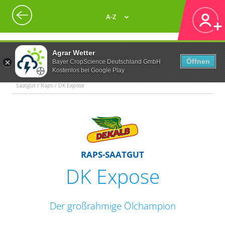
A-Z
Agrar Wetter
Öffnen
Bayer CropScience Deutschland GmbH
Kostenlos bei Google Play
Saatgut / Raps / DK Expose
RAPS-SAATGUT
DK Expose
Der großrahmige Ölchampion