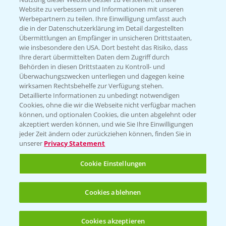
Website zu verbessern und Informationen mit unseren
Werbepartnern zu teilen. Ihre Einwilligung umfasst auch
die in der Datenschutzerklärung im Detail dargestellten
Übermittlungen an Empfänger in unsicheren Drittstaaten,
wie insbesondere den USA. Dort besteht das Risiko, dass
Rundgang über die Raps DEMOS
3:45
Ihre derart übermittelten Daten dem Zugriff durch
24.03.2025
Behörden in diesen Drittstaaten zu Kontroll- und
Überwachungszwecken unterliegen und dagegen keine
wirksamen Rechtsbehelfe zur Verfügung stehen.
Detaillierte Informationen zu unbedingt notwendigen
Cookies, ohne die wir die Webseite nicht verfügbar machen
können, und optionalen Cookies, die unten abgelehnt oder
akzeptiert werden können, und wie Sie Ihre Einwilligungen
jeder Zeit ändern oder zurückziehen können, finden Sie in
unserer
Privacy Statement
Cookie Einstellungen
Standortreport Einbeck Erzhausen - DK
4:13
Cookies ablehnen
Expose, der Großrahmige!
07.08.2024
Cookies akzeptieren