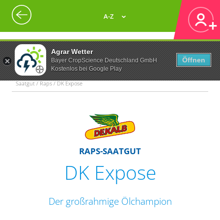
A-Z
Agrar Wetter
Öffnen
Bayer CropScience Deutschland GmbH
Kostenlos bei Google Play
Saatgut / Raps / DK Expose
RAPS-SAATGUT
DK Expose
Der großrahmige Ölchampion