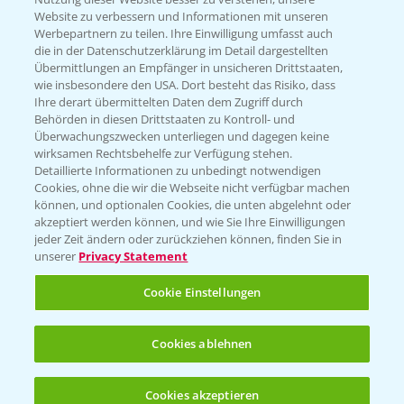
Website zu verbessern und Informationen mit unseren
Werbepartnern zu teilen. Ihre Einwilligung umfasst auch
die in der Datenschutzerklärung im Detail dargestellten
Übermittlungen an Empfänger in unsicheren Drittstaaten,
wie insbesondere den USA. Dort besteht das Risiko, dass
Rundgang über die Raps DEMOS
3:45
Ihre derart übermittelten Daten dem Zugriff durch
24.03.2025
Behörden in diesen Drittstaaten zu Kontroll- und
Überwachungszwecken unterliegen und dagegen keine
wirksamen Rechtsbehelfe zur Verfügung stehen.
Detaillierte Informationen zu unbedingt notwendigen
Cookies, ohne die wir die Webseite nicht verfügbar machen
können, und optionalen Cookies, die unten abgelehnt oder
akzeptiert werden können, und wie Sie Ihre Einwilligungen
jeder Zeit ändern oder zurückziehen können, finden Sie in
unserer
Privacy Statement
Cookie Einstellungen
Standortreport Einbeck Erzhausen - DK
4:13
Cookies ablehnen
Expose, der Großrahmige!
07.08.2024
Cookies akzeptieren