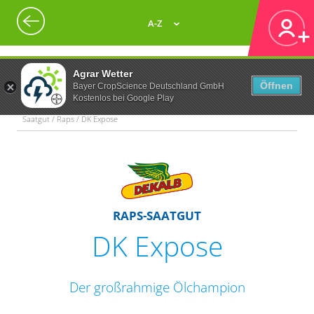
A-Z
Agrar Wetter
Öffnen
Bayer CropScience Deutschland GmbH
Kostenlos bei Google Play
Saatgut / Raps / DK Expose
RAPS-SAATGUT
DK Expose
Der großrahmige Ölchampion