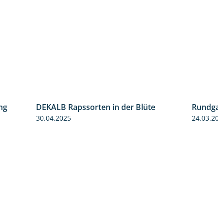
ng
DEKALB Rapssorten in der Blüte
Rundga
5:34
3:18
30.04.2025
24.03.2