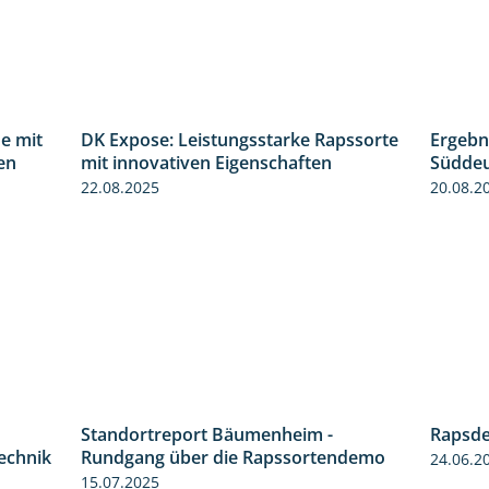
e mit
DK Expose: Leistungsstarke Rapssorte
Ergebn
1:31
2:28
en
mit innovativen Eigenschaften
Süddeu
22.08.2025
20.08.2
Standortreport Bäumenheim -
Rapsde
2:05
6:03
technik
Rundgang über die Rapssortendemo
24.06.2
15.07.2025