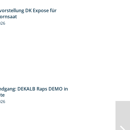
vorstellung DK Expose für
1:35
kornsaat
026
ndgang: DEKALB Raps DEMO in
2:37
üte
026