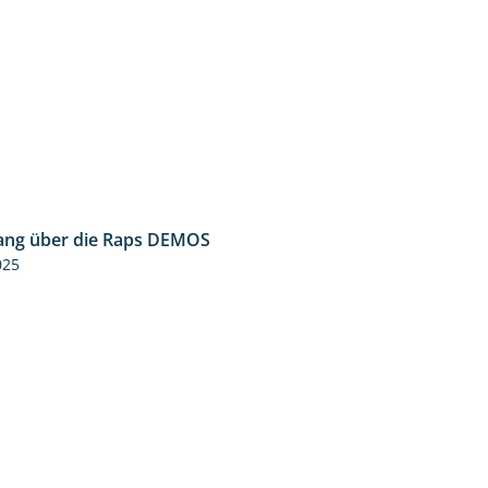
ng über die Raps DEMOS
3:45
025