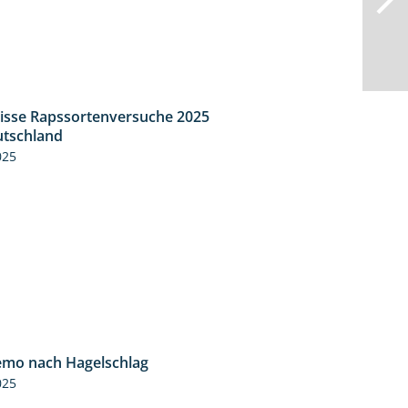
isse Rapssortenversuche 2025
4:08
tschland
025
mo nach Hagelschlag
7:17
025