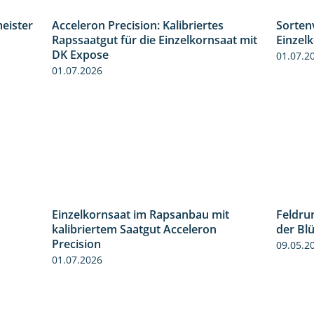
eister
Acceleron Precision: Kalibriertes
Sorten
0:56
2:03
Rapssaatgut für die Einzelkornsaat mit
Einzel
DK Expose
01.07.2
01.07.2026
Einzelkornsaat im Rapsanbau mit
Feldru
2:09
1:46
kalibriertem Saatgut Acceleron
der Bl
Precision
09.05.2
01.07.2026