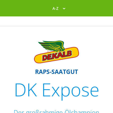
A-Z
RAPS-SAATGUT
DK Expose
Der großrahmige Ölchampion