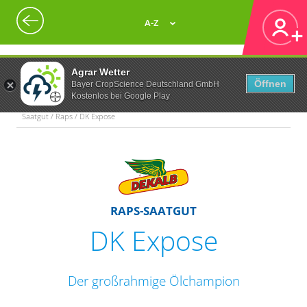
A-Z
Agrar Wetter
Öffnen
Bayer CropScience Deutschland GmbH
Kostenlos bei Google Play
Saatgut / Raps / DK Expose
RAPS-SAATGUT
DK Expose
Der großrahmige Ölchampion