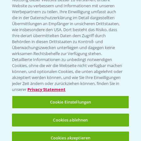
Website zu verbessern und Informationen mit unseren
Werbepartnern zu teilen. Ihre Einwilligung umfasst auch
die in der Datenschutzerklärung im Detail dargestellten
Übermittlungen an Empfänger in unsicheren Drittstaaten,
Rundgang über die Raps DEMOS
wie insbesondere den USA. Dort besteht das Risiko, dass
3:45
24.03.2025
Ihre derart übermittelten Daten dem Zugriff durch
Behörden in diesen Drittstaaten zu Kontroll- und
Überwachungszwecken unterliegen und dagegen keine
wirksamen Rechtsbehelfe zur Verfügung stehen.
Detaillierte Informationen zu unbedingt notwendigen
Cookies, ohne die wir die Webseite nicht verfügbar machen
können, und optionalen Cookies, die unten abgelehnt oder
akzeptiert werden können, und wie Sie Ihre Einwilligungen
jeder Zeit ändern oder zurückziehen können, finden Sie in
unserer
Privacy Statement
Cookie Einstellungen
Raps Stoppelanalyse
3:56
11.08.2023
Cookies ablehnen
Cookies akzeptieren