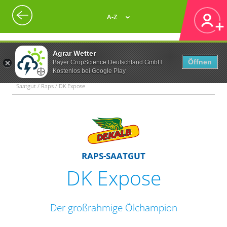
A-Z
Agrar Wetter
Öffnen
Bayer CropScience Deutschland GmbH
Kostenlos bei Google Play
Saatgut / Raps / DK Expose
RAPS-SAATGUT
DK Expose
Der großrahmige Ölchampion