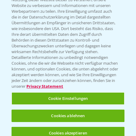
Website zu verbessern und Informationen mit unseren
Werbepartnern zu teilen. Ihre Einwilligung umfasst auch
die in der Datenschutzerklärung im Detail dargestellten
Übermittlungen an Empfänger in unsicheren Drittstaaten,
wie insbesondere den USA. Dort besteht das Risiko, dass
Rundgang über die Raps DEMOS
3:45
Ihre derart übermittelten Daten dem Zugriff durch
24.03.2025
Behörden in diesen Drittstaaten zu Kontroll- und
Überwachungszwecken unterliegen und dagegen keine
wirksamen Rechtsbehelfe zur Verfügung stehen.
Detaillierte Informationen zu unbedingt notwendigen
Cookies, ohne die wir die Webseite nicht verfügbar machen
können, und optionalen Cookies, die unten abgelehnt oder
akzeptiert werden können, und wie Sie Ihre Einwilligungen
jeder Zeit ändern oder zurückziehen können, finden Sie in
unserer
Privacy Statement
Cookie Einstellungen
Standortreport Einbeck Erzhausen - DK
4:13
Cookies ablehnen
Expose, der Großrahmige!
07.08.2024
Cookies akzeptieren