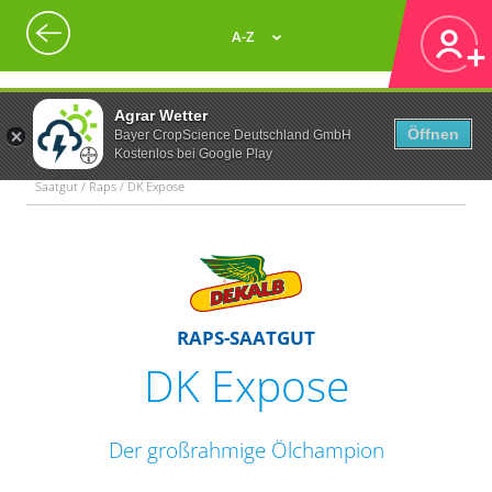
A-Z
Agrar Wetter
Öffnen
Bayer CropScience Deutschland GmbH
Kostenlos bei Google Play
Saatgut / Raps / DK Expose
RAPS-SAATGUT
DK Expose
Der großrahmige Ölchampion