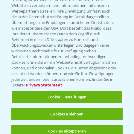
Website zu verbessern und Informationen mit unseren
Werbepartnern zu teilen. Ihre Einwilligung umfasst auch
die in der Datenschutzerklärung im Detail dargestellten
Übermittlungen an Empfänger in unsicheren Drittstaaten,
Rundgang über die Raps DEMOS
wie insbesondere den USA. Dort besteht das Risiko, dass
3:45
24.03.2025
Ihre derart übermittelten Daten dem Zugriff durch
Behörden in diesen Drittstaaten zu Kontroll- und
Überwachungszwecken unterliegen und dagegen keine
wirksamen Rechtsbehelfe zur Verfügung stehen.
Detaillierte Informationen zu unbedingt notwendigen
Cookies, ohne die wir die Webseite nicht verfügbar machen
können, und optionalen Cookies, die unten abgelehnt oder
akzeptiert werden können, und wie Sie Ihre Einwilligungen
jeder Zeit ändern oder zurückziehen können, finden Sie in
unserer
Privacy Statement
Cookie Einstellungen
Raps Stoppelanalyse
3:56
11.08.2023
Cookies ablehnen
Cookies akzeptieren