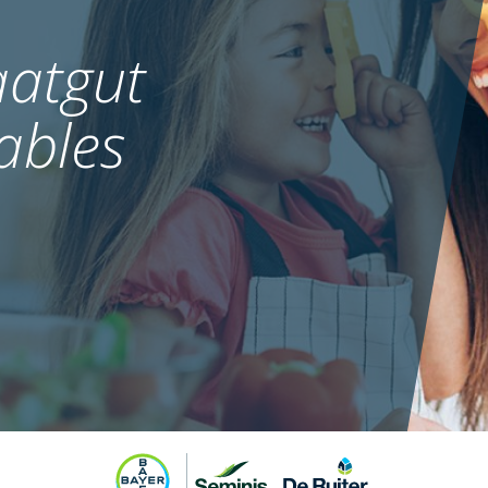
atgut
ables