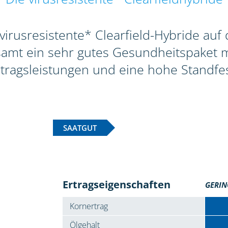
 virusresistente* Clearfield-Hybride au
esamt ein sehr gutes Gesundheitspaket m
rtragsleistungen und eine hohe Standfest
SAATGUT
Ertragseigenschaften
GERIN
Kornertrag
Ölgehalt