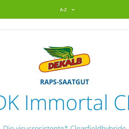
A-Z
RAPS-SAATGUT
DK Immortal C
Die virusresistente* Clearfieldhybride