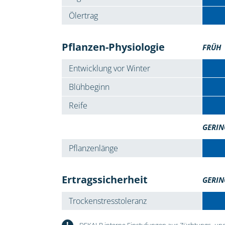
Ölertrag
Pflanzen-Physiologie
FRÜH
Entwicklung vor Winter
Blühbeginn
Reife
GERIN
Pflanzenlänge
Ertragssicherheit
GERIN
Trockenstresstoleranz
!
DEKALB interne Einstufungen aus Züchtungs- und