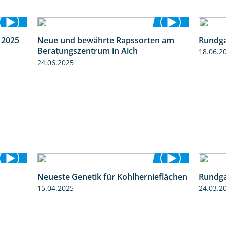
 2025
Neue und bewährte Rapssorten am
Rundga
4:08
9:06
Beratungszentrum in Aich
18.06.2
24.06.2025
Neueste Genetik für Kohlhernieflächen
Rundga
3:18
1:35
15.04.2025
24.03.2