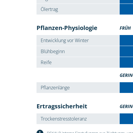
Ölertrag
Pflanzen-Physiologie
FRÜH
Entwicklung vor Winter
Blühbeginn
Reife
GERIN
Pflanzenlänge
Ertragssicherheit
GERIN
Trockenstresstoleranz
!
DEKALB interne Einstufungen aus Züchtungs- und