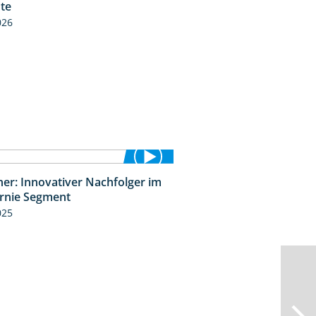
üte
026
ner: Innovativer Nachfolger im
1:34
rnie Segment
025