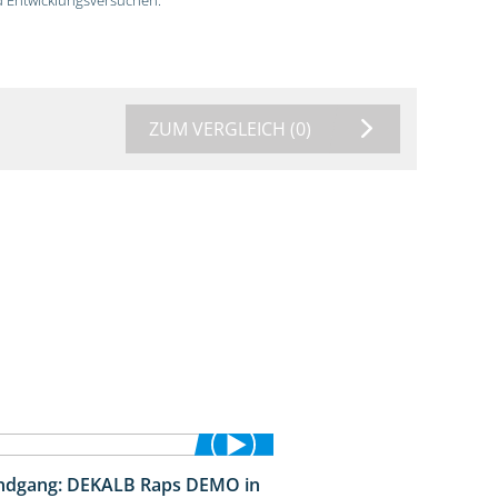
ZUM VERGLEICH
(0)
ndgang: DEKALB Raps DEMO in
2:37