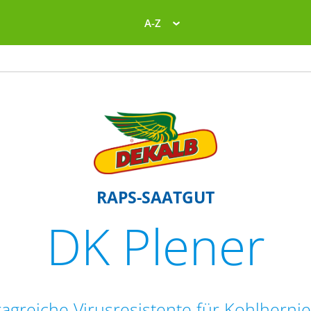
A-Z
RAPS-SAATGUT
DK Plener
ragreiche Virusresistente für Kohlhernie