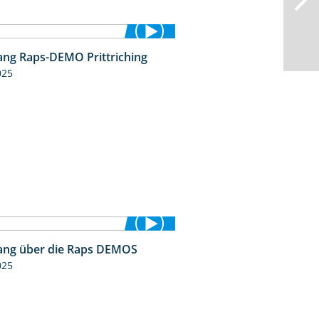
ng Raps-DEMO Prittriching
5:34
025
ng über die Raps DEMOS
3:45
025