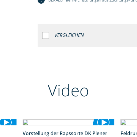
VERGLEICHEN
Video
Vorstellung der Rapssorte DK Plener
Feldru
1:55
1:18