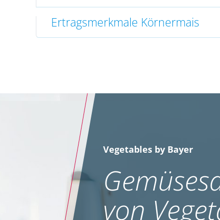
Ertragsmerkmale Körnermais
Vegetables by Bayer
Gemüsesa
von Veget