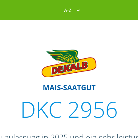
A-Z
MAIS-SAATGUT
DKC 2956
zulassung in 2025 und ein sehr leistun