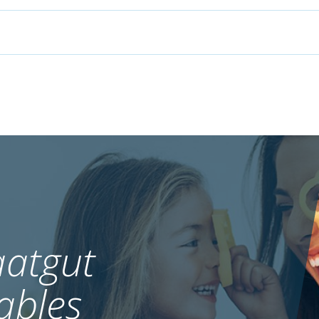
atgut
ables