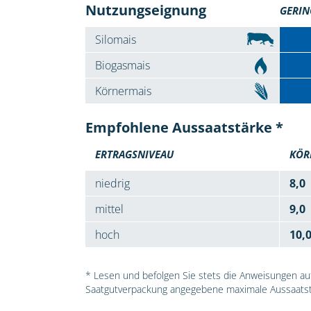
Nutzungseignung
GERIN
Silomais
Biogasmais
Körnermais
Empfohlene Aussaatstärke *
ERTRAGSNIVEAU
KÖR
niedrig
8,0
mittel
9,0
hoch
10,
* Lesen und befolgen Sie stets die Anweisungen auf 
Saatgutverpackung angegebene maximale Aussaatst