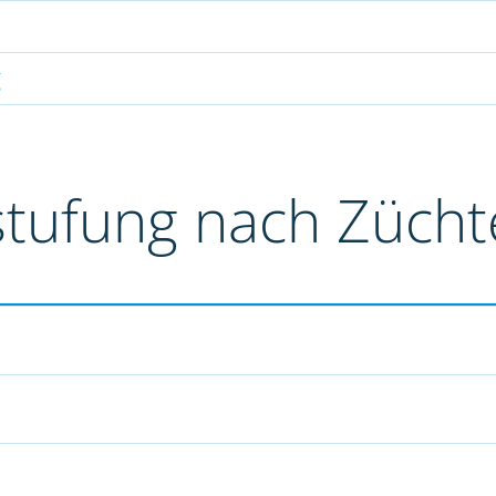
g
stufung nach Züch