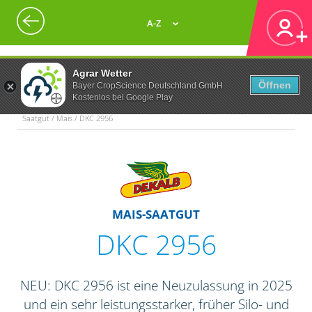
A-Z
Agrar Wetter
Öffnen
Bayer CropScience Deutschland GmbH
Kostenlos bei Google Play
Saatgut / Mais / DKC 2956
MAIS-SAATGUT
DKC 2956
NEU: DKC 2956 ist eine Neuzulassung in 2025
und ein sehr leistungsstarker, früher Silo- und