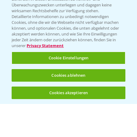
Überwachungszwecken unterliegen und dagegen keine
wirksamen Rechtsbehelfe zur Verfügung stehen.
Detaillierte Informationen zu unbedingt notwendigen
Cookies, ohne die wir die Webseite nicht verfügbar machen
können, und optionalen Cookies, die unten abgelehnt oder
akzeptiert werden können, und wie Sie Ihre Einwilligungen
jeder Zeit ändern oder zurückziehen können, finden Sie in
Folgen Sie uns
unserer
Privacy Statement
Cookie Einstellungen
Cookies ablehnen
Cookies akzeptieren
Öffnen
Bis zu 4 Produkte vergleichen:
(noch 4)
Allgemeine Nutzungsbedingungen
Datenschutzerklärung
Impressum
Gebrauchshinweise
© Bayer CropScience Deutschland GmbH