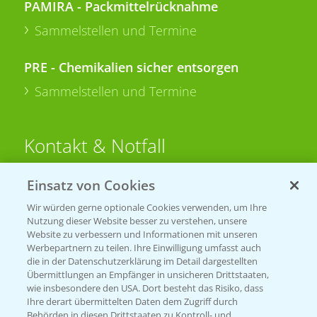
PAMIRA - Packmittelrücknahme
Sammelstellen und Termine
PRE - Chemikalien sicher entsorgen
Sammelstellen und Termine
Kontakt & Notfall
Einsatz von Cookies
Beratung auf WhatsApp
T.
+49 (0)174 346 564 1
Wir würden gerne optionale Cookies verwenden, um Ihre
Nutzung dieser Website besser zu verstehen, unsere
Website zu verbessern und Informationen mit unseren
KONTAKT
Werbepartnern zu teilen. Ihre Einwilligung umfasst auch
die in der Datenschutzerklärung im Detail dargestellten
Übermittlungen an Empfänger in unsicheren Drittstaaten,
Hilfe in Notfällen
wie insbesondere den USA. Dort besteht das Risiko, dass
Ihre derart übermittelten Daten dem Zugriff durch
T.
+49 (0)214/30-20220
Behörden in diesen Drittstaaten zu Kontroll- und