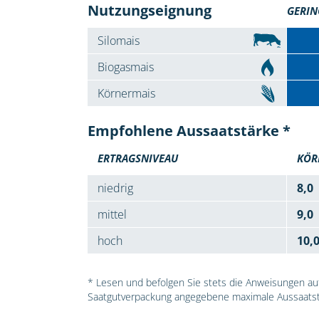
Nutzungseignung
GERIN
Silomais
Biogasmais
Körnermais
Empfohlene Aussaatstärke *
ERTRAGSNIVEAU
KÖR
niedrig
8,0
mittel
9,0
hoch
10,
* Lesen und befolgen Sie stets die Anweisungen auf 
Saatgutverpackung angegebene maximale Aussaatst