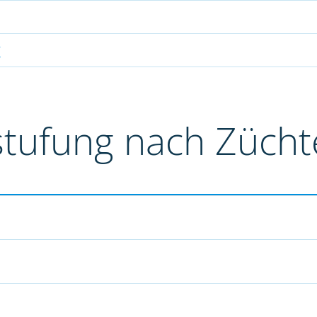
g
stufung nach Züch