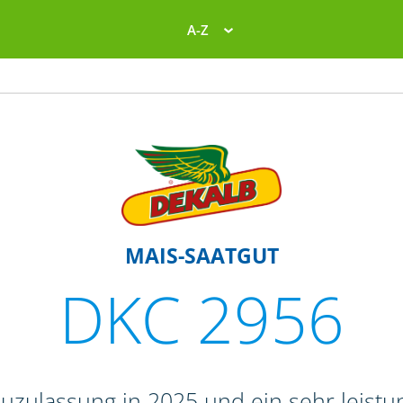
A-Z
MAIS-SAATGUT
DKC 2956
zulassung in 2025 und ein sehr leistun