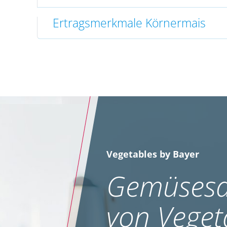
Ertragsmerkmale Körnermais
Vegetables by Bayer
Gemüsesa
von Veget