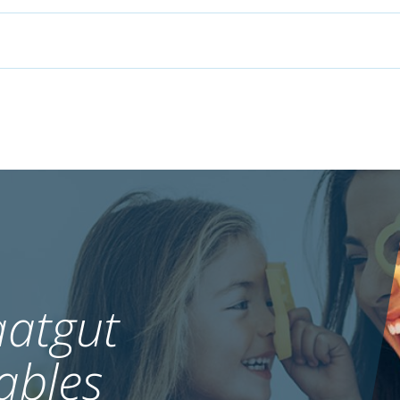
atgut
ables