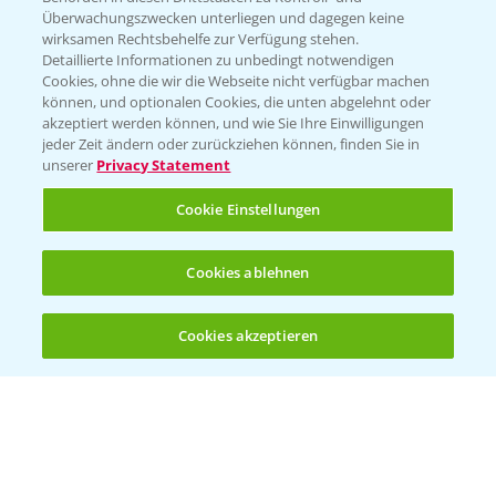
Überwachungszwecken unterliegen und dagegen keine
wirksamen Rechtsbehelfe zur Verfügung stehen.
Detaillierte Informationen zu unbedingt notwendigen
Cookies, ohne die wir die Webseite nicht verfügbar machen
können, und optionalen Cookies, die unten abgelehnt oder
akzeptiert werden können, und wie Sie Ihre Einwilligungen
jeder Zeit ändern oder zurückziehen können, finden Sie in
Folgen Sie uns
unserer
Privacy Statement
Cookie Einstellungen
Cookies ablehnen
Cookies akzeptieren
Öffnen
Bis zu 4 Produkte vergleichen:
(noch 4)
Allgemeine Nutzungsbedingungen
Datenschutzerklärung
Impressum
Gebrauchshinweise
© Bayer CropScience Deutschland GmbH