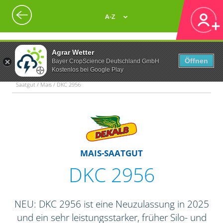
A-Z
Agrar Wetter
Öffnen
Bayer CropScience Deutschland GmbH
Kostenlos bei Google Play
Saatgut / Mais / DKC 2956
MAIS-SAATGUT
DKC 2956
NEU: DKC 2956 ist eine Neuzulassung in 2025
und ein sehr leistungsstarker, früher Silo- und