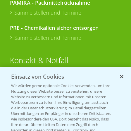
PAMIRA - Packmittelrücknahme
Sammelstellen und Termine
PRE - Chemikalien sicher entsorgen
Sammelstellen und Termine
Kontakt & Notfall
Einsatz von Cookies
Beratung auf WhatsApp
T.
+49 (0)174 346 564 1
Wir würden gerne optionale Cookies verwenden, um Ihre
Nutzung dieser Website besser zu verstehen, unsere
Website zu verbessern und Informationen mit unseren
KONTAKT
Werbepartnern zu teilen. Ihre Einwilligung umfasst auch
die in der Datenschutzerklärung im Detail dargestellten
Übermittlungen an Empfänger in unsicheren Drittstaaten,
Hilfe in Notfällen
wie insbesondere den USA. Dort besteht das Risiko, dass
Ihre derart übermittelten Daten dem Zugriff durch
T.
+49 (0)214/30-20220
Behörden in diesen Drittstaaten zu Kontroll- und