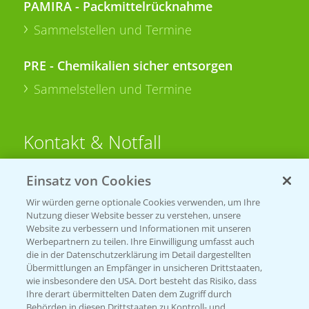
PAMIRA - Packmittelrücknahme
Sammelstellen und Termine
PRE - Chemikalien sicher entsorgen
Sammelstellen und Termine
Kontakt & Notfall
Einsatz von Cookies
Beratung auf WhatsApp
T.
+49 (0)174 346 564 1
Wir würden gerne optionale Cookies verwenden, um Ihre
Nutzung dieser Website besser zu verstehen, unsere
Website zu verbessern und Informationen mit unseren
KONTAKT
Werbepartnern zu teilen. Ihre Einwilligung umfasst auch
die in der Datenschutzerklärung im Detail dargestellten
Übermittlungen an Empfänger in unsicheren Drittstaaten,
Hilfe in Notfällen
wie insbesondere den USA. Dort besteht das Risiko, dass
Ihre derart übermittelten Daten dem Zugriff durch
T.
+49 (0)214/30-20220
Behörden in diesen Drittstaaten zu Kontroll- und