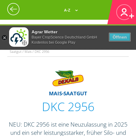
A-Z
Agrar Wetter
Öffnen
Bayer CropScience Deutschland GmbH
Kostenlos bei Google Play
Saatgut / Mais / DKC 2956
MAIS-SAATGUT
DKC 2956
NEU: DKC 2956 ist eine Neuzulassung in 2025
und ein sehr leistungsstarker, früher Silo- und