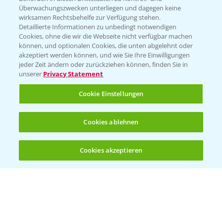
Überwachungszwecken unterliegen und dagegen keine
wirksamen Rechtsbehelfe zur Verfügung stehen.
Detaillierte Informationen zu unbedingt notwendigen
Cookies, ohne die wir die Webseite nicht verfügbar machen
können, und optionalen Cookies, die unten abgelehnt oder
akzeptiert werden können, und wie Sie Ihre Einwilligungen
jeder Zeit ändern oder zurückziehen können, finden Sie in
Folgen Sie uns
unserer
Privacy Statement
Cookie Einstellungen
Cookies ablehnen
Cookies akzeptieren
Öffnen
Bis zu 4 Produkte vergleichen:
(noch 4)
Allgemeine Nutzungsbedingungen
Datenschutzerklärung
Impressum
Gebrauchshinweise
© Bayer CropScience Deutschland GmbH