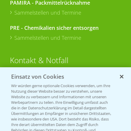
PAMIRA - Packmittelrücknahme
Sammelstellen und Termine
PRE - Chemikalien sicher entsorgen
Sammelstellen und Termine
Kontakt & Notfall
Einsatz von Cookies
Beratung auf WhatsApp
T.
+49 (0)174 346 564 1
Wir würden gerne optionale Cookies verwenden, um Ihre
Nutzung dieser Website besser zu verstehen, unsere
Website zu verbessern und Informationen mit unseren
KONTAKT
Werbepartnern zu teilen. Ihre Einwilligung umfasst auch
die in der Datenschutzerklärung im Detail dargestellten
Übermittlungen an Empfänger in unsicheren Drittstaaten,
Hilfe in Notfällen
wie insbesondere den USA. Dort besteht das Risiko, dass
Ihre derart übermittelten Daten dem Zugriff durch
T.
+49 (0)214/30-20220
Behörden in diesen Drittstaaten zu Kontroll- und