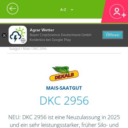
A-Z
Agrar Wetter
Öffnen
Bayer CropScience Deutschland GmbH
Kostenlos bei Google Play
Saatgut / Mais / DKC 2956
MAIS-SAATGUT
DKC 2956
NEU: DKC 2956 ist eine Neuzulassung in 2025
und ein sehr leistungsstarker, früher Silo- und