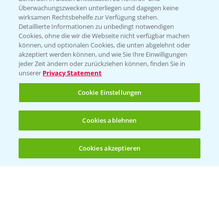
Überwachungszwecken unterliegen und dagegen keine
wirksamen Rechtsbehelfe zur Verfügung stehen.
Detaillierte Informationen zu unbedingt notwendigen
Cookies, ohne die wir die Webseite nicht verfügbar machen
können, und optionalen Cookies, die unten abgelehnt oder
akzeptiert werden können, und wie Sie Ihre Einwilligungen
jeder Zeit ändern oder zurückziehen können, finden Sie in
Folgen Sie uns
unserer
Privacy Statement
Cookie Einstellungen
Cookies ablehnen
Cookies akzeptieren
Öffnen
Bis zu 4 Produkte vergleichen:
(noch 4)
Allgemeine Nutzungsbedingungen
Datenschutzerklärung
Impressum
Gebrauchshinweise
© Bayer CropScience Deutschland GmbH