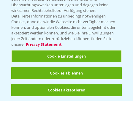
Überwachungszwecken unterliegen und dagegen keine
wirksamen Rechtsbehelfe zur Verfügung stehen.
Detaillierte Informationen zu unbedingt notwendigen
Cookies, ohne die wir die Webseite nicht verfügbar machen
können, und optionalen Cookies, die unten abgelehnt oder
akzeptiert werden können, und wie Sie Ihre Einwilligungen
jeder Zeit ändern oder zurückziehen können, finden Sie in
Folgen Sie uns
unserer
Privacy Statement
Cookie Einstellungen
Cookies ablehnen
Cookies akzeptieren
Öffnen
Bis zu 4 Produkte vergleichen:
(noch 4)
Allgemeine Nutzungsbedingungen
Datenschutzerklärung
Impressum
Gebrauchshinweise
© Bayer CropScience Deutschland GmbH