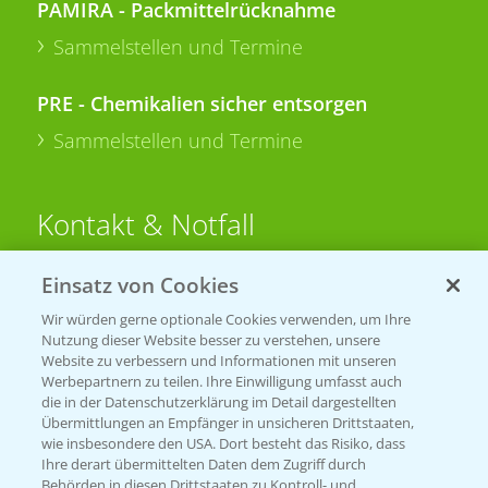
PAMIRA - Packmittelrücknahme
Sammelstellen und Termine
PRE - Chemikalien sicher entsorgen
Sammelstellen und Termine
Kontakt & Notfall
Einsatz von Cookies
Beratung auf WhatsApp
T.
+49 (0)174 346 564 1
Wir würden gerne optionale Cookies verwenden, um Ihre
Nutzung dieser Website besser zu verstehen, unsere
Website zu verbessern und Informationen mit unseren
KONTAKT
Werbepartnern zu teilen. Ihre Einwilligung umfasst auch
die in der Datenschutzerklärung im Detail dargestellten
Übermittlungen an Empfänger in unsicheren Drittstaaten,
Hilfe in Notfällen
wie insbesondere den USA. Dort besteht das Risiko, dass
Ihre derart übermittelten Daten dem Zugriff durch
T.
+49 (0)214/30-20220
Behörden in diesen Drittstaaten zu Kontroll- und