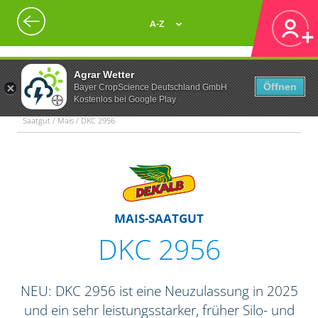
A-Z
Agrar Wetter
Öffnen
Bayer CropScience Deutschland GmbH
Kostenlos bei Google Play
Saatgut / Mais / DKC 2956
MAIS-SAATGUT
DKC 2956
NEU: DKC 2956 ist eine Neuzulassung in 2025
und ein sehr leistungsstarker, früher Silo- und