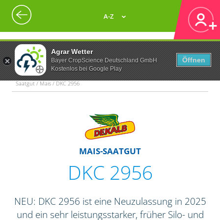
A-Z
Agrar Wetter
Öffnen
Bayer CropScience Deutschland GmbH
Kostenlos bei Google Play
Saatgut / Mais / DKC 2956
MAIS-SAATGUT
DKC 2956
NEU: DKC 2956 ist eine Neuzulassung in 2025
und ein sehr leistungsstarker, früher Silo- und