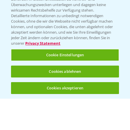
Überwachungszwecken unterliegen und dagegen keine
wirksamen Rechtsbehelfe zur Verfügung stehen.
Detaillierte Informationen zu unbedingt notwendigen
Cookies, ohne die wir die Webseite nicht verfügbar machen
können, und optionalen Cookies, die unten abgelehnt oder
akzeptiert werden können, und wie Sie Ihre Einwilligungen
jeder Zeit ändern oder zurückziehen können, finden Sie in
Folgen Sie uns
unserer
Privacy Statement
Cookie Einstellungen
Cookies ablehnen
Cookies akzeptieren
Öffnen
Bis zu 4 Produkte vergleichen:
(noch 4)
Allgemeine Nutzungsbedingungen
Datenschutzerklärung
Impressum
Gebrauchshinweise
© Bayer CropScience Deutschland GmbH