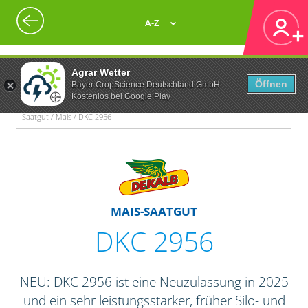
A-Z
Agrar Wetter
Öffnen
Bayer CropScience Deutschland GmbH
Kostenlos bei Google Play
Saatgut / Mais / DKC 2956
MAIS-SAATGUT
DKC 2956
NEU: DKC 2956 ist eine Neuzulassung in 2025
und ein sehr leistungsstarker, früher Silo- und