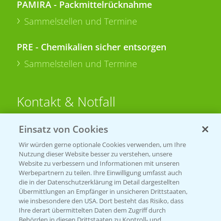
PAMIRA - Packmittelrücknahme
Sammelstellen und Termine
PRE - Chemikalien sicher entsorgen
Sammelstellen und Termine
Kontakt & Notfall
Einsatz von Cookies
Beratung auf WhatsApp
T.
+49 (0)174 346 564 1
Wir würden gerne optionale Cookies verwenden, um Ihre
Nutzung dieser Website besser zu verstehen, unsere
Website zu verbessern und Informationen mit unseren
KONTAKT
Werbepartnern zu teilen. Ihre Einwilligung umfasst auch
die in der Datenschutzerklärung im Detail dargestellten
Übermittlungen an Empfänger in unsicheren Drittstaaten,
Hilfe in Notfällen
wie insbesondere den USA. Dort besteht das Risiko, dass
Ihre derart übermittelten Daten dem Zugriff durch
T.
+49 (0)214/30-20220
Behörden in diesen Drittstaaten zu Kontroll- und