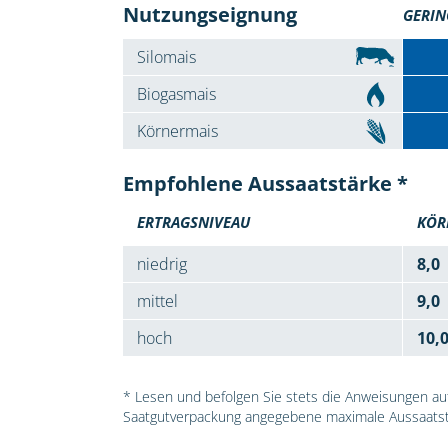
Nutzungseignung
GERIN
Silomais
Biogasmais
Körnermais
Empfohlene Aussaatstärke *
ERTRAGSNIVEAU
KÖR
niedrig
8,0
mittel
9,0
hoch
10,
* Lesen und befolgen Sie stets die Anweisungen auf 
Saatgutverpackung angegebene maximale Aussaatst