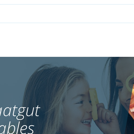
atgut
ables