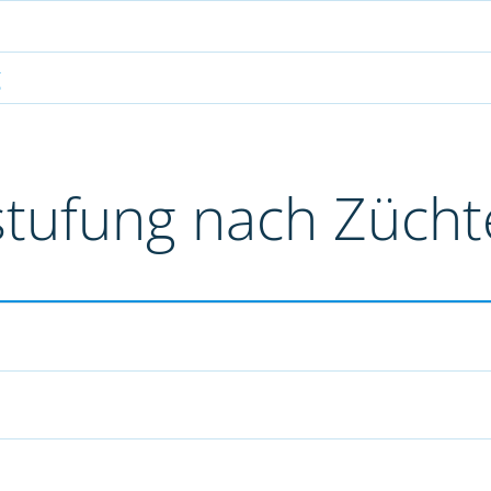
g
stufung nach Züch