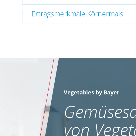
Ertragsmerkmale Körnermais
Vegetables by Bayer
Gemüsesa
von Veget