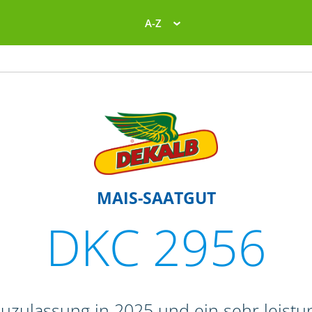
A-Z
MAIS-SAATGUT
DKC 2956
zulassung in 2025 und ein sehr leistun