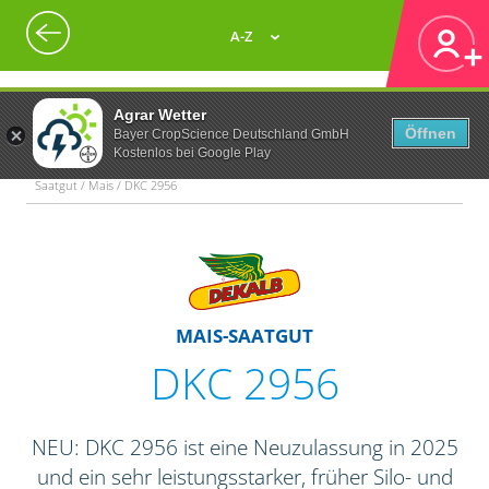
A-Z
Agrar Wetter
Öffnen
Bayer CropScience Deutschland GmbH
Kostenlos bei Google Play
Saatgut / Mais / DKC 2956
MAIS-SAATGUT
DKC 2956
NEU: DKC 2956 ist eine Neuzulassung in 2025
und ein sehr leistungsstarker, früher Silo- und