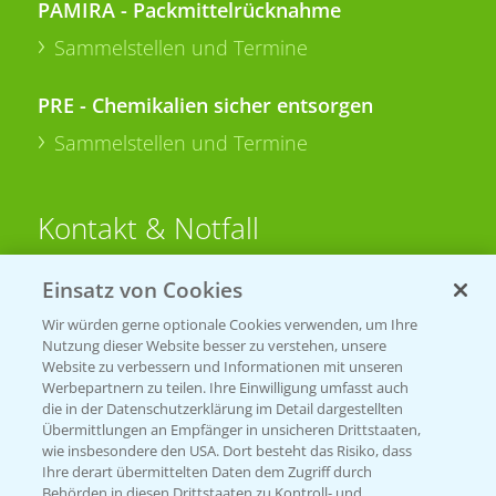
PAMIRA - Packmittelrücknahme
Sammelstellen und Termine
PRE - Chemikalien sicher entsorgen
Sammelstellen und Termine
Kontakt & Notfall
Einsatz von Cookies
Beratung auf WhatsApp
T.
+49 (0)174 346 564 1
Wir würden gerne optionale Cookies verwenden, um Ihre
Nutzung dieser Website besser zu verstehen, unsere
Website zu verbessern und Informationen mit unseren
KONTAKT
Werbepartnern zu teilen. Ihre Einwilligung umfasst auch
die in der Datenschutzerklärung im Detail dargestellten
Übermittlungen an Empfänger in unsicheren Drittstaaten,
Hilfe in Notfällen
wie insbesondere den USA. Dort besteht das Risiko, dass
Ihre derart übermittelten Daten dem Zugriff durch
T.
+49 (0)214/30-20220
Behörden in diesen Drittstaaten zu Kontroll- und