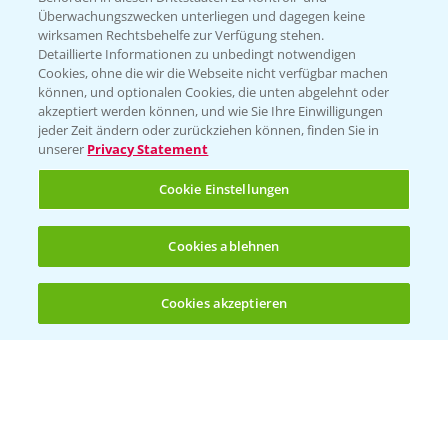
Überwachungszwecken unterliegen und dagegen keine
wirksamen Rechtsbehelfe zur Verfügung stehen.
Detaillierte Informationen zu unbedingt notwendigen
Cookies, ohne die wir die Webseite nicht verfügbar machen
können, und optionalen Cookies, die unten abgelehnt oder
akzeptiert werden können, und wie Sie Ihre Einwilligungen
jeder Zeit ändern oder zurückziehen können, finden Sie in
Folgen Sie uns
unserer
Privacy Statement
Cookie Einstellungen
Cookies ablehnen
Cookies akzeptieren
Öffnen
Bis zu 4 Produkte vergleichen:
(noch 4)
Allgemeine Nutzungsbedingungen
Datenschutzerklärung
Impressum
Gebrauchshinweise
© Bayer CropScience Deutschland GmbH