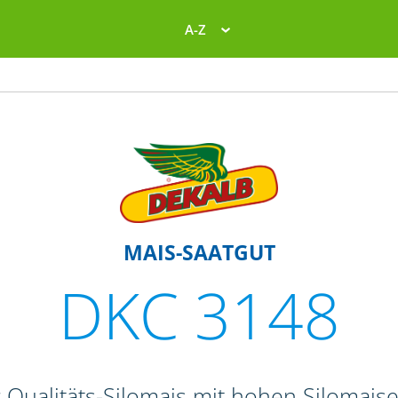
A-Z
MAIS-SAATGUT
DKC 3148
r Qualitäts-Silomais mit hohen Silomais