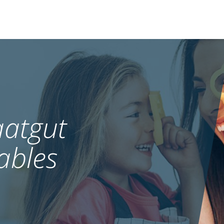
atgut
ables