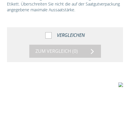
Etikett. Überschreiten Sie nicht die auf der Saatgutverpackung
angegebene maximale Aussaatstärke.
VERGLEICHEN
ZUM VERGLEICH
(0)
1:56
Vergleich der
Maissorten DKC
3149 und DKC