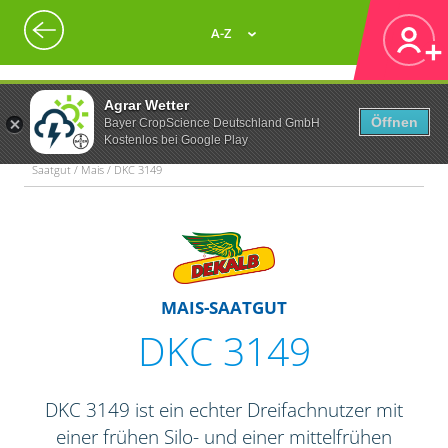
A-Z
Agrar Wetter
Öffnen
Bayer CropScience Deutschland GmbH
Kostenlos bei Google Play
Saatgut / Mais / DKC 3149
MAIS-SAATGUT
DKC 3149
DKC 3149 ist ein echter Dreifachnutzer mit
einer frühen Silo- und einer mittelfrühen