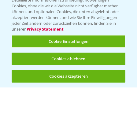
Detaillierte Informationen zu unbedingt notwendigen
Cookies, ohne die wir die Webseite nicht verfügbar machen
können, und optionalen Cookies, die unten abgelehnt oder
akzeptiert werden können, und wie Sie Ihre Einwilligungen
jeder Zeit ändern oder zurückziehen können, finden Sie in
Folgen Sie uns
unserer
Privacy Statement
Cookie Einstellungen
Cookies ablehnen
Cookies akzeptieren
Öffnen
Bis zu 4 Produkte vergleichen:
(noch 4)
Allgemeine Nutzungsbedingungen
Datenschutzerklärung
Impressum
Gebrauchshinweise
© Bayer CropScience Deutschland GmbH